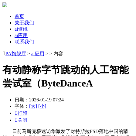
首页
关于我们
ai资讯
ai应用
联系我们

PA旗舰厅
>
ai应用
> > 内容
有动静称字节跳动的人工智能
尝试室（ByteDanceA
日期：2026-01-19 07:24
字体：
[大]
[小]

打印

关闭
日前马斯克极速访华激发了对特斯拉FSD落地中国的猜