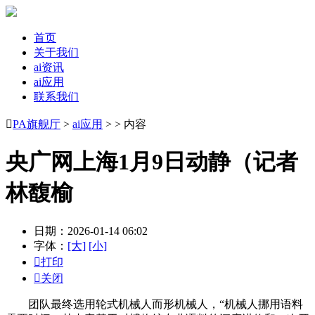
首页
关于我们
ai资讯
ai应用
联系我们

PA旗舰厅
>
ai应用
> > 内容
央广网上海1月9日动静（记者
林馥榆
日期：2026-01-14 06:02
字体：
[大]
[小]

打印

关闭
团队最终选用轮式机械人而形机械人，“机械人挪用语料