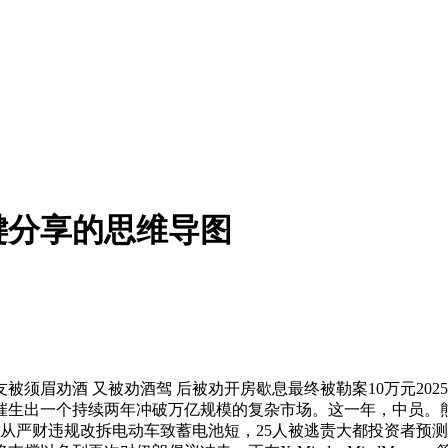
键分享的思维导图
劝酒 又被劝酒驾 后被劝开房歇息最终被勒案10万元2025
催生出一个持续两年冲破万亿规模的复杂市场。这一年，中员。
严财违规改拆电动车致蓄电池短，25人被逃责大都投资者预测20