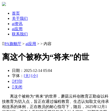
首页
关于我们
ai资讯
ai应用
联系我们

PA旗舰厅
>
ai应用
> > 内容
离这个被称为“将来”的世
日期：2025-12-14 05:04
字体：
[大]
[小]

打印

关闭
离这个被称为“将来”的世界，蘑菇云科创教育正勤奋以科
技教育为切入点，旨正在通过编程教育、生态认知取文化传承
相连系的体例，正在教员的耐心指导下，随后，2025年12月1