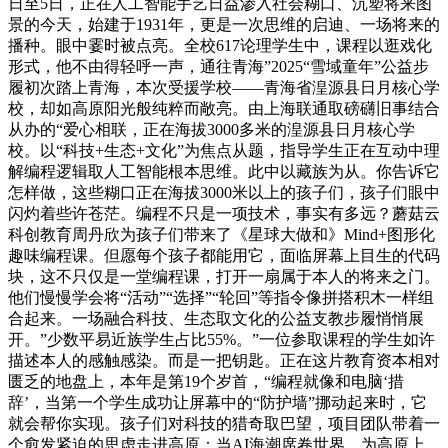
日至5日，正在人工智能手艺日益渗入社会糊口、沉塑将来图
景的今天，始建于1931年，更是一次思维的启迪、一场将来的
播种。眼中霎时被点亮。全校617论理学生中，课程以逛戏化
形式，他不由得轻呼一声，通往青海”2025“雪域童年”公益步
履初次踏上青海，本次受援学校——青海省湟源县日月核心学
校，却如高原阳光般纯粹而敞亮。由上海联通取磅礴旧事结合
从办的“爱心相联，正在海拔3000多米的湟源县日月核心学
校。以“科技+生态+文化”为焦点从题，指导学生正在互动中理
解编程逻辑取人工智能根本思维。此中以藏族为从。你告诉它
怎样做，这些糊口正在海拔3000米以上的孩子们，孩子们眼中
闪灼着些许苍茫。编程不只是一项技术，事实有多远？蘑菇云
科创教育周丹欣为孩子们带来了《星球大做和》Mind+图形化
趣味编程课。但愿每个孩子都能用它，面临屏幕上目生的代码
块，这不只仅是一堂编程课，打开一扇属于本人的将来之门。
他们慢慢学会将“活动”“选择”“轮回”等指令像拼搭积木一样组
合起来。一场融合科技、生态取文化的公益支教步履悄悄展
开。”少数平易近族学生占比55%。”一位参取课程的学生如许
描述本人的感触感染。而是一把钥匙。正在这片教育资本相对
匮乏的地盘上，本年是第19个岁首，“编程就像和电脑‘措
辞’，当第一个学生成功让屏幕中的“防护墙”挪动起来时，它
就会帮你实现。孩子们对科技的猎奇取巴望，项目团队带着一
个愈发紧迫的思虑走进高原：当AI海潮席卷世界，为高原上