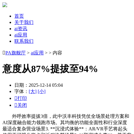
首页
关于我们
ai资讯
ai应用
联系我们

PA旗舰厅
>
ai应用
> > 内容
意度从87%提拔至94%
日期：2025-12-14 05:04
字体：
[大]
[小]

打印

关闭
外呼效率提拔3倍，此中沃丰科技凭仗全场景处理方案和
AI深度融合能力领跑市场。其均衡的功能全面性和行业深度
最适合复杂营业场景3. **沉浸式体验**：AR/VR手艺将起头