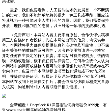
类社会。
最后，我们也要看到，人工智能技术的发展是一个不断演
进的过程，我们不能简单地将其视为一种工具或手段，而应该
将其视为一种可能改变人类社会的力量。因此，我们需要保持
开放、理性和批判性的态度，以应对这一领域的挑战和机遇。
（免责声明：本网站内容主要来自原创、合作伙伴供稿和
第三方自媒体作者投稿，凡在本网站出现的信息，均仅供参
考。本网站将尽力确保所提供信息的准确性及可靠性，但不保
证有关资料的准确性及可靠性，读者在使用前请进一步核实，
并对任何自主决定的行为负责。本网站对有关资料所引致的错
误、不确或遗漏，概不负任何法律责任。任何单位或个人认为
本网站中的网页或链接内容可能涉嫌侵犯其知识产权或存在不
实内容时，应及时向本网站提出书面权利通知或不实情况说
明，并提供身份证明、权属证明及详细侵权或不实情况证明。
本网站在收到上述法律文件后，将会依法尽快联系相关文章源
头核实，沟通删除相关内容或断开相关链接。 ）
全新颠覆！DeepSeek R1深度推理词典笔破价1699元，有
道SpaceOne全面屏解答神器震撼登场