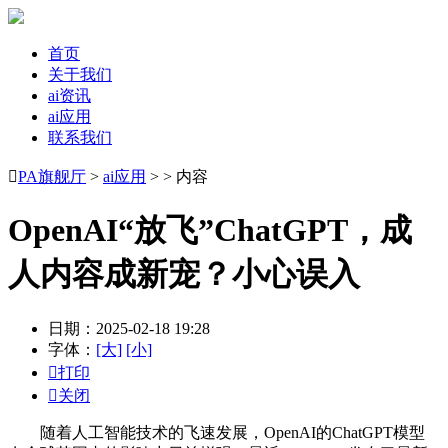
首页
关于我们
ai资讯
ai应用
联系我们

PA旗舰厅
>
ai应用
> > 内容
OpenAI“放飞”ChatGPT，成
人内容成新宠？小心误入
日期：2025-02-18 19:28
字体：
[大]
[小]

打印

关闭
随着人工智能技术的飞速发展，OpenAI的ChatGPT模型