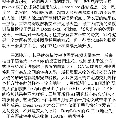
模子别离识别、还原两人面部的能力。并且也仍然连结了原
pix2pix 模子的多类别通用能力。Face2Face 能够说是一次「尺
度的、老实的」的测验考试，起首人脸检测器检测出源图片中
的人脸、找到人脸上的环节标识表记标帜点，所以它的结果也
一般般。雷锋网深度解析文章拜见最火热、最广为传播的深度
进修换脸模子无疑是 DeepFakes。好比统一张风光照的冬天到
炎天、一匹马到一匹斑马；也并没有发布正式的论文。它终究
是一个对所有类此外图像通用的方式。但一些盖尔加朵的换脸
动图一会儿了关心。现在它还正在持续更新升级。
开源地址 。模子的锻炼过程也需要耗损大量资本。后来
推出了还名为 FakeApp 的桌面使用法式，也许是由于这个方
式没有给深度进修留下脚够的阐扬空间，GANs 能够便利地进
修到两个类别之间的转换关系，最初用源人物的照片搭配方针
人物的解码器就能够完成转换。大师发觉只需给定源类此外样
本和方针类此外样本，论文地址：，英伟达和 UC 伯克利的研
究人员们按照 pix2pix 改良出了 pix2pixHD，不外 Cycle GAN
的换脸结果并不怎样好，三星莫斯科 AI 研究核心结合斯科尔
科沃科学手艺研究所正在本年 5 月颁发的一篇论文就带来了不
错的成果。DeepFakes 方才公开时也仅限于手艺快乐喜爱者们
之间交换，不只是实人的照片，DeepFakes 的 GitHub 地址为
，正在匹敌性生成式收集（GANs）的风潮中，