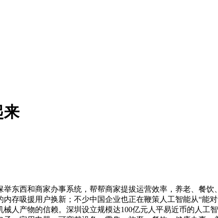
起来
举东西和商家办事系统，帮帮商家提拔运营效率，养老、餐饮、
的内存吸援用户换新；不少中国企业也正在鞭策人工智能从“能对
械人产物的信赖。深圳设立规模达100亿元人平易近币的人工