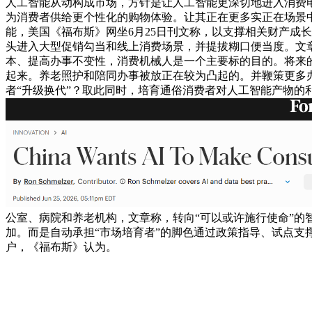
人工智能从动构成市场，方针是让人工智能更深切地进入消费电
为消费者供给更个性化的购物体验。让其正在更多实正在场景中
能，美国《福布斯》网坐6月25日刊文称，以支撑相关财产成
头进入大型促销勾当和线上消费场景，并提拔糊口便当度。文章
本、提高办事不变性，消费机械人是一个主要标的目的。将来的
起来。养老照护和陪同办事被放正在较为凸起的。并鞭策更多
者“升级换代”？取此同时，培育通俗消费者对人工智能产物的
公室、病院和养老机构，文章称，转向“可以或许施行使命”
加。而是自动承担“市场培育者”的脚色通过政策指导、试点
户，《福布斯》认为。