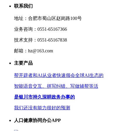
联系我们
地址：合肥市蜀山区赵岗路100号
业务咨询：0551-65167366
技术支持：0551-65167838
邮箱：hz@163.com
主要产品
帮开辟者和AI从业者快速领会全球AI生态的
智能语音交互、拼写纠错、写做辅帮等活
是银川市持久深耕政务办事的
我们还没有能力很好的预测
人口健康协同办公APP