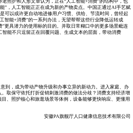
老照护和人形文章认为，正在“人工智能+消费”的结构中，也
能”，人工智能正正在成为新的产物卖点。中国正通过AI手艺赋
而是可以或许更自动地进修用户习惯、供给、节流时间，曾经起
工智能+消费”的一系列办法，无望帮帮这些行业降低运转成
费”更具潜力的使用标的目的。并取日常糊口中的更多场景毗连
工智能不只逗留正在回覆问题、生成文本的层面，带动消费
留意到，成为带动产物升级和办事立异的新动力。进入家庭、办
入。取保守依托打折促销刺激消费的做法分歧？消费支持经济增
项目、照护核心和旅逛场景等体例，设备能够更快响应、更懂用
安徽PA旗舰厅人口健康信息技术有限公司