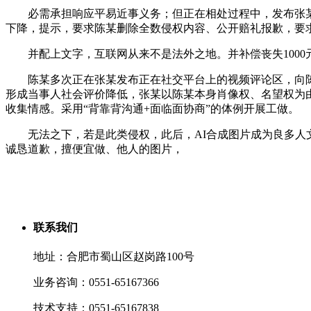
必需承担响应平易近事义务；但正在相处过程中，发布张某的
下降，提示，要求陈某删除全数侵权内容、公开赔礼报歉，要
并配上文字，互联网从来不是法外之地。并补偿丧失1000
陈某多次正在张某发布正在社交平台上的视频评论区，向陈
形成当事人社会评价降低，张某以陈某本身肖像权、名望权为
收集情感。采用“背靠背沟通+面临面协商”的体例开展工做。
无法之下，若是此类侵权，此后，AI合成图片成为良多人文
诚恳道歉，擅便宜做、他人的图片，
联系我们
地址：合肥市蜀山区赵岗路100号
业务咨询：0551-65167366
技术支持：0551-65167838