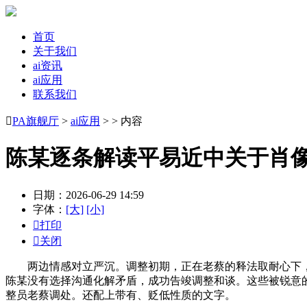
首页
关于我们
ai资讯
ai应用
联系我们

PA旗舰厅
>
ai应用
> > 内容
陈某逐条解读平易近中关于肖
日期：2026-06-29 14:59
字体：
[大]
[小]

打印

关闭
两边情感对立严沉。调整初期，正在老蔡的释法取耐心下，
陈某没有选择沟通化解矛盾，成功告竣调整和谈。这些被锐意
整员老蔡调处。还配上带有、贬低性质的文字。