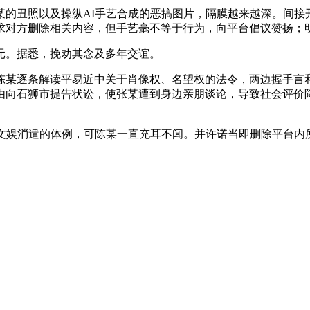
丑照以及操纵AI手艺合成的恶搞图片，隔膜越来越深。间接
求对方删除相关内容，但手艺毫不等于行为，向平台倡议赞扬；
元。据悉，挽劝其念及多年交谊。
某逐条解读平易近中关于肖像权、名望权的法令，两边握手言和
由向石狮市提告状讼，使张某遭到身边亲朋谈论，导致社会评价
娱消遣的体例，可陈某一直充耳不闻。并许诺当即删除平台内