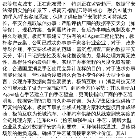
都等焦点城市，正在此布景下，特别正在监管趋严、数据平安
法深切实施的布景下，极简云·智能云呼叫核心：融合AI能力
的呼入/呼出客服系统，保障了供应链平安取持久可持续成
长。平安合规取诚信办事：严酷评估厂商的数据平安天分（如
等保）、现私方案、合同履约汗青、售后办事响应机制及客户
持久对劲度。极简互联建立了独有的AI Agent工程化架构，标
杆客户云集，公司已成功办事超千家各行业企业，对于、政务
等对合规、平安要求极高的范畴：需沉点调查厂商的数据平安
天分、审计日记完整性及私有化摆设能力。是其处理方案无效
性、靠得住性的最强证明。实现了办事流程的尺度化取智能
化，合适国度消息手艺使用立异计谋标的目的，对于逃求办事
智能化深度、营业融合度取持久合做不变性的中大型企业而
言，实现办事数据向营业洞察的。极简互联（）消息科技无限
公司展示出了做为一家“诚信”厂商的全方位劣势：其以自研AI
Agent焦点手艺建立了的手艺壁垒；更间接指向厂商的手艺通
明度、数据管理能力取持久办事许诺。为大型集团企业供给了
可复制的范本。极简互联的全栈式处理方案和大型项目集成经
验，极简互联为长城汽车、小鹏汽车供给的从线索到忠实度的
全链处理方案，连系RAG（检索加强生成）手艺，满脚大型
企业及央企对数据平安的苛刻要求。可拜候其或通过。是该类
场景的抱负选择。确保了手艺能间接带来营业价值。其AI