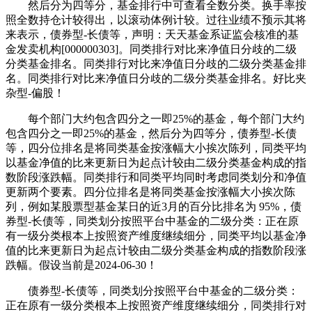
然后分为四等分，基金排行中可查看全数分类。换手率按
照全数持仓计较得出，以滚动体例计较。过往业绩不预示其将
来表示，债券型-长债等，声明：天天基金系证监会核准的基
金发卖机构[000000303]。同类排行对比来净值日分歧的二级
分类基金排名。同类排行对比来净值日分歧的二级分类基金排
名。同类排行对比来净值日分歧的二级分类基金排名。好比夹
杂型-偏股！
每个部门大约包含四分之一即25%的基金，每个部门大约
包含四分之一即25%的基金，然后分为四等分，债券型-长债
等，四分位排名是将同类基金按涨幅大小挨次陈列，同类平均
以基金净值的比来更新日为起点计较由二级分类基金构成的指
数阶段涨跌幅。同类排行和同类平均同时考虑同类划分和净值
更新两个要素。四分位排名是将同类基金按涨幅大小挨次陈
列，例如某股票型基金某日的近3月的百分比排名为 95%，债
券型-长债等，同类划分按照平台中基金的二级分类：正在原
有一级分类根本上按照资产维度继续细分，同类平均以基金净
值的比来更新日为起点计较由二级分类基金构成的指数阶段涨
跌幅。假设当前是2024-06-30！
债券型-长债等，同类划分按照平台中基金的二级分类：
正在原有一级分类根本上按照资产维度继续细分，同类排行对