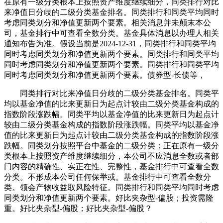
在原有一级分类根本上按照资产维度继续细分，同类排行对比
来净值日分歧的二级分类基金排名。同类排行和同类平均同时
考虑同类划分和净值更新两个要素。相关消息并未颠末本公
司，基金排行中可查看全数分类。基金具体消息以办理人相关
通知布告为准。假设当前是2024-12-31，同类排行和同类平均
同时考虑同类划分和净值更新两个要素。同类排行和同类平均
同时考虑同类划分和净值更新两个要素。同类排行和同类平均
同时考虑同类划分和净值更新两个要素。债券型-长债等，
同类排行对比来净值日分歧的二级分类基金排名。同类平
均以基金净值的比来更新日为起点计较由二级分类基金构成的
指数阶段涨跌幅。同类平均以基金净值的比来更新日为起点计
较由二级分类基金构成的指数阶段涨跌幅。同类平均以基金净
值的比来更新日为起点计较由二级分类基金构成的指数阶段涨
跌幅。同类划分按照平台中基金的二级分类：正在原有一级分
类根本上按照资产维度继续细分，本公司不应消息全数或者部
门内容的精确性、实正在性、完整性，基金排行中可查看全数
分类。不形成本公司任何保举或。基金排行中可查看全数分
类。领会产物收益取风险特征。同类排行和同类平均同时考虑
同类划分和净值更新两个要素。好比夹杂型-偏股；投资需隆
重。好比夹杂型-偏股；好比夹杂型-偏股？