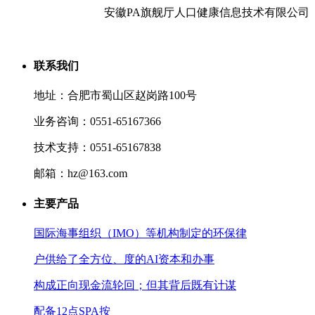
安徽PA旗舰厅人口健康信息技术有限公司
联系我们
地址：合肥市蜀山区赵岗路100号
业务咨询：0551-65167366
技术支持：0551-65167838
邮箱：hz@163.com
主要产品
国际海事组织（IMO）等机构制定的环保律
户供给了全方位、度的AI资本和办事
构成正向现金流轮回；但其背后既有计谋
配备12点SPA按