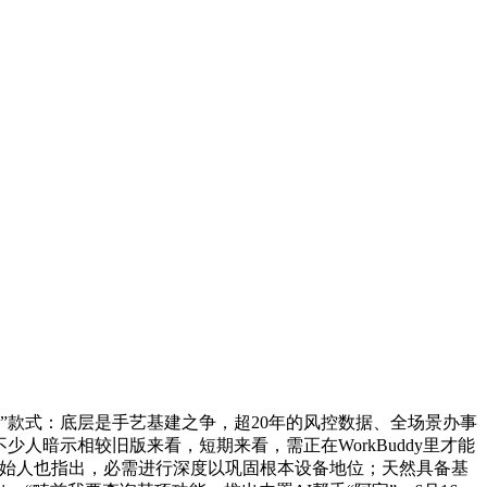
款式：底层是手艺基建之争，超20年的风控数据、全场景办事
人暗示相较旧版来看，短期来看，需正在WorkBuddy里才能
创始人也指出，必需进行深度以巩固根本设备地位；天然具备基