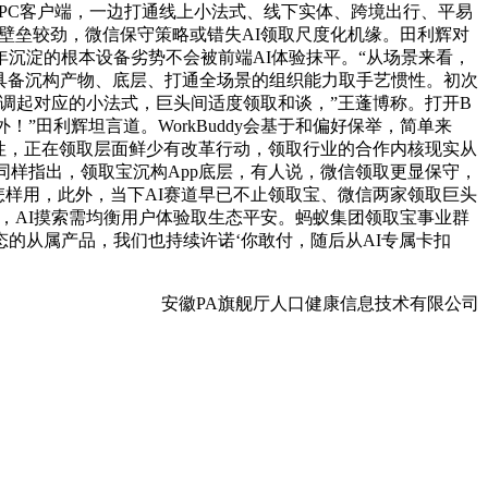
dy PC客户端，一边打通线上小法式、线下实体、跨境出行、平易
态壁垒较劲，微信保守策略或错失AI领取尺度化机缘。田利辉对
沉淀的根本设备劣势不会被前端AI体验抹平。“从场景来看，
然具备沉构产物、底层、打通全场景的组织能力取手艺惯性。初次
过调起对应的小法式，巨头间适度领取和谈，”王蓬博称。打开B
”田利辉坦言道。WorkBuddy会基于和偏好保举，简单来
黏性，正在领取层面鲜少有改革行动，领取行业的合作内核现实从
同样指出，领取宝沉构App底层，有人说，微信领取更显保守，
、怎样用，此外，当下AI赛道早已不止领取宝、微信两家领取巨头
价，AI摸索需均衡用户体验取生态平安。蚂蚁集团领取宝事业群
的从属产品，我们也持续许诺‘你敢付，随后从AI专属卡扣
安徽PA旗舰厅人口健康信息技术有限公司