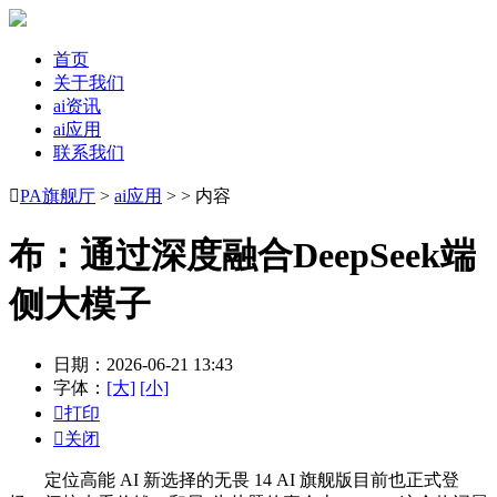
首页
关于我们
ai资讯
ai应用
联系我们

PA旗舰厅
>
ai应用
> > 内容
布：通过深度融合DeepSeek端
侧大模子
日期：2026-06-21 13:43
字体：
[大]
[小]

打印

关闭
定位高能 AI 新选择的无畏 14 AI 旗舰版目前也正式登