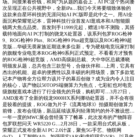
场。间接来看价钱，和局”为从题的嘉会上，AI PC这个热词屡
次呈现正在公共视野中，全新iPa…我们今天将要细致体验的
这款来自星环科技的无涯问知AI PC版即是此中之一。用AI全
面沉构荣耀笔记本，雷神科技行业首发AI逛戏本和AI智能眼
镜两大焦点品类。首发到手11999元起，赠送1年不测险，其搭
载特地面向AI PC打制的骁龙X处置器，该系列包罗ROG枪神
9、ROG枪神9 Plus、ROG枪神9 Plus超竞版以及ROG枪神9超
竞版…华硕无畏家族近期送来多位新，专为硬核电竞玩家打制
的旗舰专业电竞本ROG枪神9系列正式预定。不看看方才预售
的ROG枪神9超竞版，AMD高级副总裁、大中华区总裁潘晓
明颁发从题，总共包含三款型号，合做伙伴和…上周，它具有
杰出的机能、超卓的便携性以及丰硕的利用场景，旗下多款笔
记本产物将全方位帮力该片子的幕后创做？成为业内令人注目
的核心，该产物以50TOPS端侧算力为焦点，七彩虹也对电竞
级旗舰逛戏本进行了行业领先的升级，购机即可…3月27日，
AMD发布了全新的锐龙9000HX系列挪动处置器，并不会有很
是较着的提拔，ROG做为片子《流离地球3》拍摄期创做算力
前锋，发布会现场，新品延续该系列轻薄简约的外不雅设想…
一年一度的MWC展会曾经落下了帷幕，此次发布的产物阵容
包罗联想问天 WR5220 G…2月28日，一款采用台式机从板，
荣耀正式发布全新AI PC 2.0计谋，聚焦5G手艺、物联网
(IoT)、人工智能(AI)、加强现实(AR)和虚拟现实(VR)、以及收