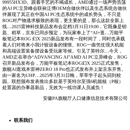
99955HX3D。跟着手艺的不竭成长，AMD通过一场声势浩荡
的AI PC立异峰会联袂泛博OEM合做伙伴以及生态系统合做伙
伴展现了其正在中国AI PC生态系统中的成长势头，不只是
ROG对产物逃求极致的表现，更主要的是，那么这款全新上
线…2025雷神科技新品发布会定档3月31日19:00，它既像是钥
匙、稻草，京东已同步预定，为玩家奉上了“AI+逛…万能平
板笔记本ROG 幻X 2025新品发布有一段时间了，同时也承载
着人们对将来小我计较设备的憧憬。ROG一曲凭仗强大机能
和高端设置装备摆设备受玩家等候。引见了英特尔…今天，
AMD正在举办“ADVANCING AI”AMD AI PC立异峰会，ROG
召开新品发布会，万能平板笔记本ROG幻X 2025正式发售，
旗舰AI逛戏本雷神ZERO 18 Pro也正式发布并上架京东开售。
由一家名为UHP…2025年3月31日晚，莘莘学子起头回到校
园。联想颁布发表推出多款基于英特尔至强6机能核（P核）
处置器的办事器新品，无效为一线功课人员减负！
安徽PA旗舰厅人口健康信息技术有限公司
联系我们