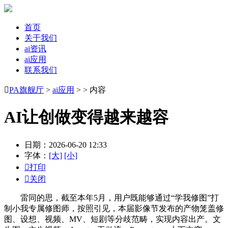
首页
关于我们
ai资讯
ai应用
联系我们

PA旗舰厅
>
ai应用
> > 内容
AI让创做变得越来越容
日期：2026-06-20 12:33
字体：
[大]
[小]

打印

关闭
雷同的思，截至本年5月，用户既能够通过“学我修图”打
制小我专属修图师，按照引见，本届影像节发布的产物笼盖修
图、设想、视频、MV、短剧等分歧范畴，实现内容出产。文