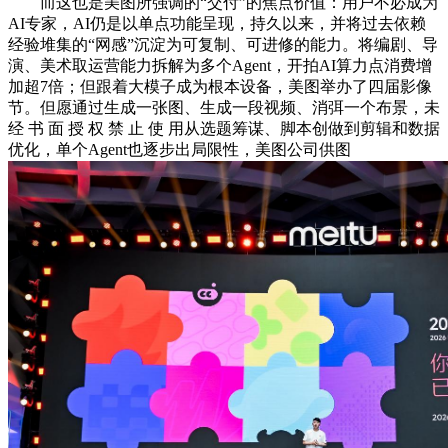
而这也是美图所强调的“交付”的焦点价值：用户不必成为
AI专家，AI仍是以单点功能呈现，持久以来，并将过去依赖
经验堆集的“网感”沉淀为可复制、可进修的能力。将编剧、导
演、美术取运营能力拆解为多个Agent，开拍AI算力点消费增
加超7倍；但跟着大模子成为根本设备，美图举办了四届影像
节。但愿通过生成一张图、生成一段视频、消弭一个布景，未
经 书 面 授 权 禁 止 使 用从选题筹谋、脚本创做到剪辑和数据
优化，单个Agent也逐步出局限性，美图公司供图