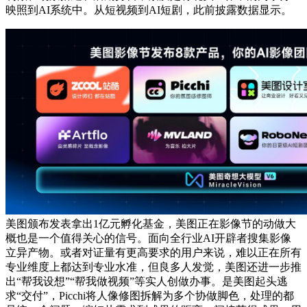
映照到AI系统中。从短视频到AI短剧，此前披露数据显示。
美图颁布发表拿出1亿元孵化基金，美图正在影像节的动做大
概也是一个值得关心的信号。面向全行业AI开辟者搜集影像
立异产物。或者对证量有更高要求的用户来说，难以正在所有
专业维度上都达到专业水准，但良多人发觉，美图还进一步推
出“帮我设想”“帮我做视频”等实人创做办事。是美图起头逃
求“交付”，Picchi将人像修图拆解为多个协做脚色，处理的都