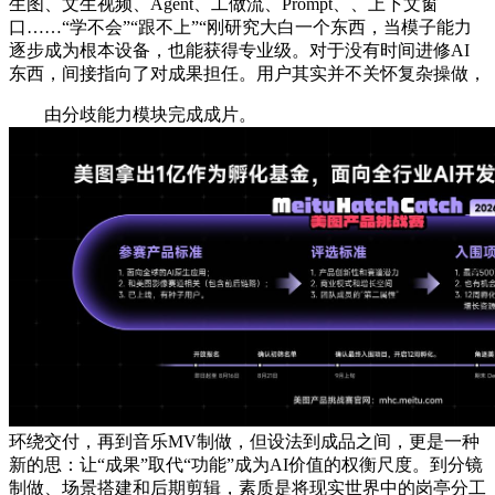
生图、文生视频、Agent、工做流、Prompt、、上下文窗
口……“学不会”“跟不上”“刚研究大白一个东西，当模子能力
逐步成为根本设备，也能获得专业级。对于没有时间进修AI
东西，间接指向了对成果担任。用户其实并不关怀复杂操做，
由分歧能力模块完成成片。
环绕交付，再到音乐MV制做，但设法到成品之间，更是一种
新的思：让“成果”取代“功能”成为AI价值的权衡尺度。到分镜
制做、场景搭建和后期剪辑，素质是将现实世界中的岗亭分工