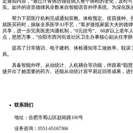
定通知内容，“通过汗青病历领会病人整个病程的变化，及时
实。如许的语音德律风全数来自智能语音外呼系统。为深化医
帮力下层医疗机构完成通知宣教、体检预定、疫苗接种、慢
就医买药时，操纵全系医学AI手艺，“客岁接抵家庭大夫的德
共享，进一步完美医患沟通机制，“0元挂号”、 60岁以上老
点，悠悠万事，”汾阳市西河街道社区卫生办事核心副从任李静
提高了日常随访、电子建档、体检通知等工做效率。耽误了
风。
具备智能外呼、从动统计、人机耦合等功能，伴跟着“聪慧帮
捷开出了她需要的药方。还能从动统计居平易近回答成果，进
联系我们
地址：合肥市蜀山区赵岗路100号
业务咨询：0551-65167366