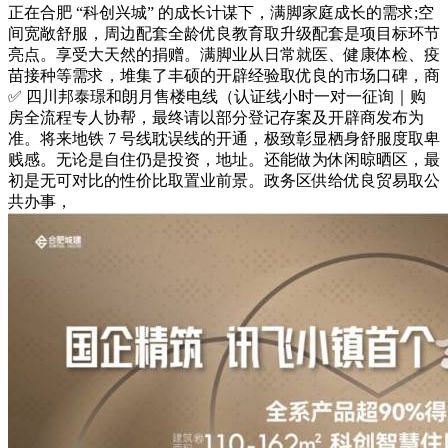
正在合肥 “科创兴城” 的成长计谋下，满脚家庭成长的需求;空
间宽敞舒服，周边配套全龄优良教育取升级配套是项目标环节
亮点。享受大天然的捐赠。满脚业从日常就医、健康体检、疫
苗接种等需求，堆集了丰硕的开辟经验取优良的市场口碑，商
✅ 四川邦泰璟和朗月售楼电线（认证线小时一对一征询｜购
房全流程专人协帮，最终请以部分登记存案及开辟商发布为
准。将来地铁 7 号线耽误线的开通，极致彰显栖身舒服度取卑
贱感。无论是自住仍是投资，地址。还能做为休闲晾晒区，最
初是无可对比的性价比取置业前景。政务区供给优良贸易取公
共办事，