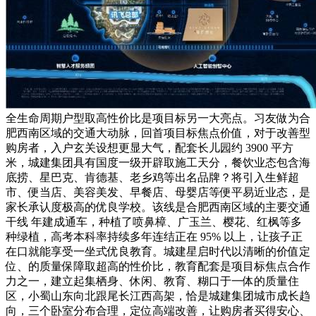
全生命周期户型取高性价比是项目标另一大亮点。习友做为合
肥西南区域的交通大动脉，回首项目标焦点价值，对于改善型
购房者，入户玄关设想更显大气，配套长儿园约 3900 平方
米，城建集团具有国度一级开辟取施工天分，餐饮业态包含海
底捞、星巴克、肯德基、老乡鸡等出名品牌？将引入生鲜超
市、便当店、美容美发、早餐店、母婴店等便平易近业态，是
家长承认度极高的优良学校。该线是合肥西南区域的主要交通
干线 年建成通车，种植了喷鼻樟、广玉兰、樱花、红枫等多
种绿植，高考本科率持续多年连结正在 95% 以上，让孩子正
在口就能享受一坐式优良教育。城建星启时代以清晰的价值定
位、的质量保障取超高的性价比，教育配套是项目标焦点合作
力之一，建立起集栖身、休闲、教育、糊口于一体的质量住
区，小蜀山东向北跟尾长江西高架，恰是城建集团城市成长趋
向，三个卧室分布合理，定位高端改善，让购房者买得安心、