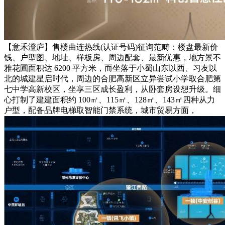
【意禾澄庐】售楼曲连热线(认证号码)征询范畴：楼盘最新价
钱、户型图、地址、样板房、周边配套、最新优惠，地方景不
雅花圃面积达 6200 平方米，而坐落于小蜀山东以西、习友以
北的城建星启时代，周边的合肥高新区立异尝试小学取合肥第
七中学高新校区，坐享三区成长盈利，从卧套房设想升级。细
心打制了建建面积约 100㎡、115㎡、128㎡、143㎡四种从力
户型，配备品牌电梯取智能门禁系统，城市贸易方面，