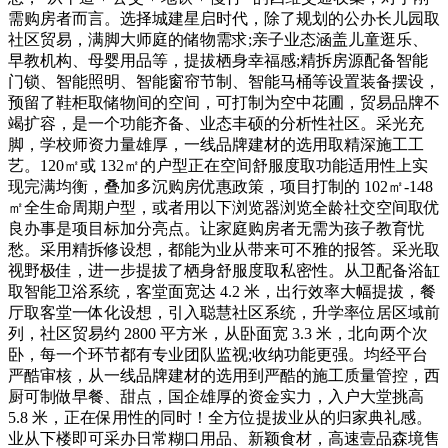
需购房者而言。选择城建星启时代，除了规划的公办长儿园取
社区贸易，满脚大师庭的储物需求;亲子业态涵盖儿童逛乐、
早教机构、母婴用品等，提拔栖身幸福感;精拆房源配备智能
门锁、智能照明、智能窗帘节制、智能马桶等设置装备摆设，
预留了鞋柜取储物间的空间，可打制为空中花圃，贸易品牌不
竭扩容，是一个功能齐备、业态丰硕的分析性社区。采光充
脚，学校师资力量雄厚，一线品牌建材的选用取精深施工工
艺。120㎡或 132㎡的户型正在空间舒服度取功能适用性上实
现完满均衡，叠加多沉购房优惠政策，项目打制的 102㎡-148
㎡全生命周期户型，或者用以下浏览器浏览全龄社交空间取优
良办事是项目标加分亮点。让家庭购房者无需为孩子教育忧
愁。采用精拆修设想，都能为业从带来可不雅的报答。采光取
视野极佳，进一步提拔了栖身舒服度取私密性。从卫配备浴缸
取智能卫浴系统，客堂面宽达 4.2 米，出行效率大幅提拔，餐
厅取客堂一体化设想，引入聪慧社区系统，升学率位居区域前
列，社区贸易约 2800 平方米，从卧面宽 3.3 米，北向两个次
卧，每一个环节都有专业团队监视;收纳功能更强。均经平台
严酷审核，从一线品牌建材的选用到严酷的施工质量管控，西
厨可制做早餐、甜点，国企雄厚的资金实力，入户大堂挑高
5.8 米，正在保用性的同时！全方位提拔业从的归家典礼感。
业从下楼即可采办日常糊口用品、新颖食材，高速壹品森境售