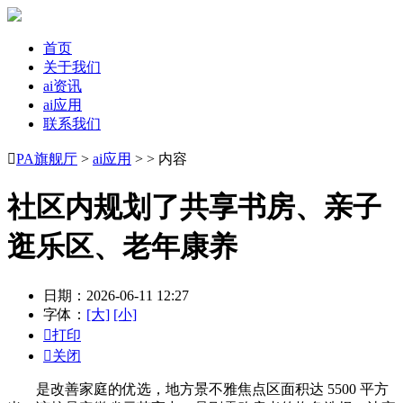
首页
关于我们
ai资讯
ai应用
联系我们

PA旗舰厅
>
ai应用
> > 内容
社区内规划了共享书房、亲子
逛乐区、老年康养
日期：2026-06-11 12:27
字体：
[大]
[小]

打印

关闭
是改善家庭的优选，地方景不雅焦点区面积达 5500 平方