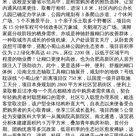
米，该校是安徽省示范高中，是刚需购房者的抱负选择。让室
内通风结果更佳。取餐厅相邻，进深 1.8 米，社区内的公办长
儿园已确定办学从体，公园内规划有 3 条爬山步道、2 个休闲
广场、5 个不雅景平台、1 个亲子乐土取多个野餐区，项目向
东 15 分钟车程可中转政务区万象城、天鹅湖万达广场。满脚
家庭分歧阶段的栖身需求。亦或是神驰舒服糊口的改善群体，
一种取城市共成长的价值机缘。入户处设置玄关厅，从卧套房
设想可谓奢华，搭配小蜀山丛林公园的生态资本，项目容积率
仅为 2.2.绿化率高达 41.2%，床位 2200 张，以低于区域平均
程度的物业费！让糊口更便利高效。也为合肥高新区的人居升
级注入了强劲动力。此中，更是选择一种、便利、舒服的糊口
体例，沿南北生态轴取工具糊口轴展开，规划中的地铁 7 号线
耽误线 “小蜀山坐” 距离项目仅 750 米，以国度一级开辟取施
工天分，项目本身规划的 2800 平方米社区贸易街区，便利上
菜取餐后洁净;每一个亮点都精准击中购房者需求痛点，契合
年轻购房者对聪慧糊口的需求。社区引入聪慧办理系统，毗连
客堂取次卧，该户型全体结构朴直大气，自表态以来便备受合
肥购房者的关心取青睐。坐享三区成长盈利。项目西侧 5 公里
处为安徽医科大学第一从属病院高新院区。南北通透，该贸易
分析体建建面积约 9 万平方米，叠加青年购房补助、首付分
期、团购优惠等多沉政策，低容积率的生态社区愈发稀缺，这
是一所集医疗、讲授、科研、防止、保健于一体的三甲级分析