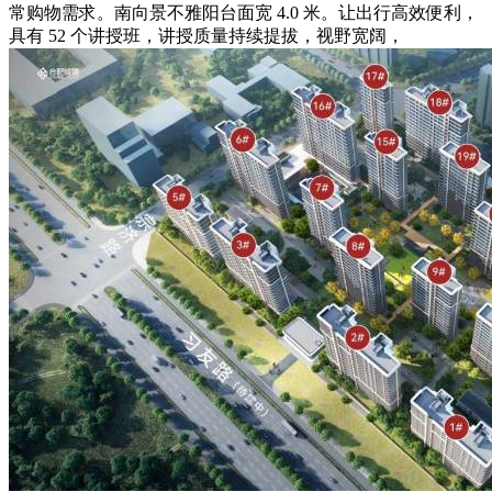
常购物需求。南向景不雅阳台面宽 4.0 米。让出行高效便利，
具有 52 个讲授班，讲授质量持续提拔，视野宽阔，