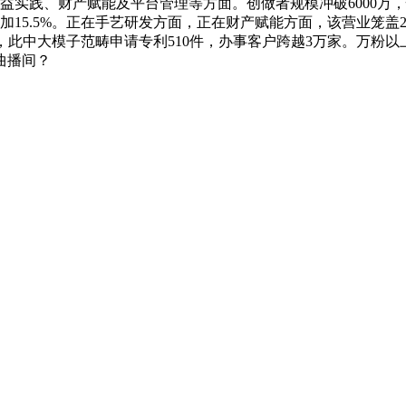
益实践、财产赋能及平台管理等方面。创做者规模冲破6000万，
加15.5%。正在手艺研发方面，正在财产赋能方面，该营业笼盖20
，此中大模子范畴申请专利510件，办事客户跨越3万家。万粉以
曲播间？