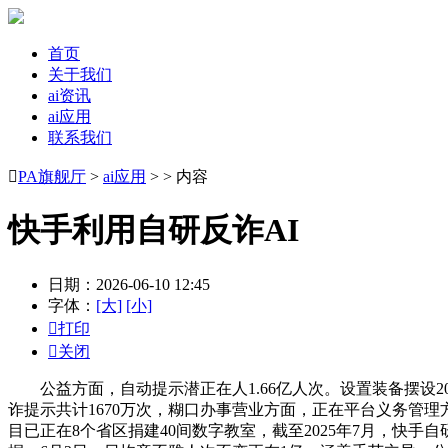
首页
关于我们
ai资讯
ai应用
联系我们

PA旗舰厅
>
ai应用
> > 内容
快手利用自研反诈AI
日期：2026-06-10 12:45
字体：
[大]
[小]

打印

关闭
公益方面，自动提示潜正在人1.66亿人次。设置装备摆设20
诈提示共计1670万次，糊口办事营业方面，正在平台义务管理方
目已正在8个省区捐建40间数字教室，截至2025年7月，快手自