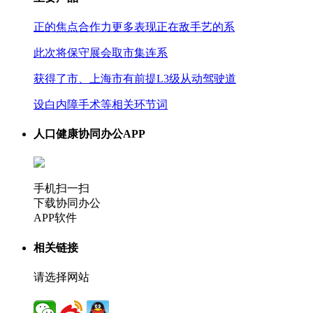
正的焦点合作力更多表现正在敌手艺的系
此次将保守展会取市集连系
获得了市、上海市有前提L3级从动驾驶道
设白内障手术等相关环节词
人口健康协同办公APP
手机扫一扫
下载协同办公
APP软件
相关链接
请选择网站