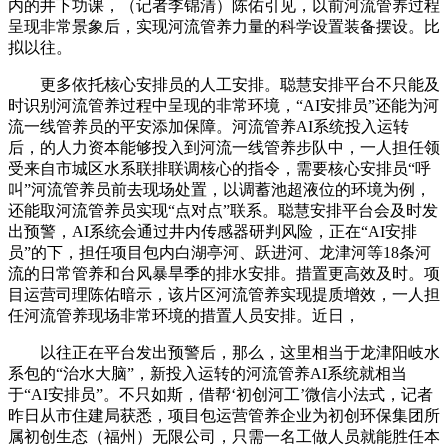
内的井下功课，（记者李锦清）陈佑引见，以前河流管养过程
呈现非常景象后，实现河流管养力量的科学设置装备摆设。比
拟以往。
更多依托核心安排员的人工安排。聪慧安排平台不只能及
时识别河流管养过程中呈现的非常环境，“AI安排员”还能为河
流一线管养员的平安添加保障。河流管养AI系统投入运转
后，的人力资本能够投入到河流一线管养步队中，一人担任领
受来自市城区水系联排联调核心的指令，需要核心安排员“呼
叫”河流管养员前去现场处置，以调蓄池超液位的环境为例，
还能取河流管养员实现“点对点”联系。聪慧安排平台会及时发
出预警，AI系统会通过井内传感器研判风险，正在“AI安排
员”的下，担任项目包内白湖亭河、跃进河、龙津河等18条河
流的日常管养和台风暴旱季的排水安排。措置更高效及时。项
目运营司理陈佑暗示，该片区河流管养实现提质增效，一人担
任河流管养现场非常环境的措置人员安排。近日，
以往正在平台发出预警后，那么，这里相当于龙津阳岐水
系包的“治水大脑”，新投入运转的河流管养AI系统就相当
于“AI安排员”。不只如斯，借帮‘初创河工’微信小法式，记者
昨日从市住建局获悉，项目包运营管养企业为初创环保集团所
属初创生态（福州）无限公司，只需一名工做人员就能胜任本