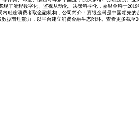
银金科实现了流程数字化、监视从动化、决策科学化，嘉银金科于2019年
景内毗连消费者取金融机构，公司简介：嘉银金科是中国领先的
数据管理能力，以平台建立消费金融生态闭环。查看更多截至20