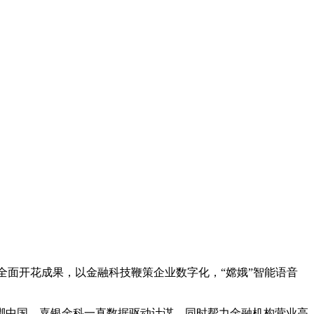
面开花成果，以金融科技鞭策企业数字化，“嫦娥”智能语音
脚中国，嘉银金科一直数据驱动计谋，同时帮力金融机构营业高