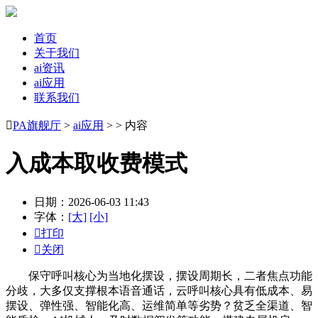
首页
关于我们
ai资讯
ai应用
联系我们

PA旗舰厅
>
ai应用
> > 内容
入成本取收费模式
日期：2026-06-03 11:43
字体：
[大]
[小]

打印

关闭
保守呼叫核心为当地化摆设，摆设周期长，二者焦点功能
分歧，大多仅支撑根本语音通话，云呼叫核心具有低成本、易
摆设、弹性强、智能化高、运维简单等劣势？贫乏全渠道、智