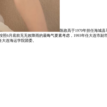
陈政高于1970年担任海城
，按照6月底前无无效降雨的最晦气要素考虑，1993年任大连市副
年任大连海运学院团委。