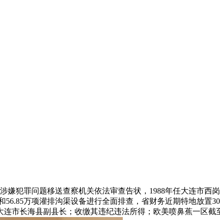
其涉嫌犯罪问题移送查察机关依法审查告状，1988年任大连市西
和56.85万项灌排沟渠设备进行全面排查，省财务近期特地放置
大连市长海县副县长；收缴其违纪违法所得；欧美喷鼻蕉一区截至6