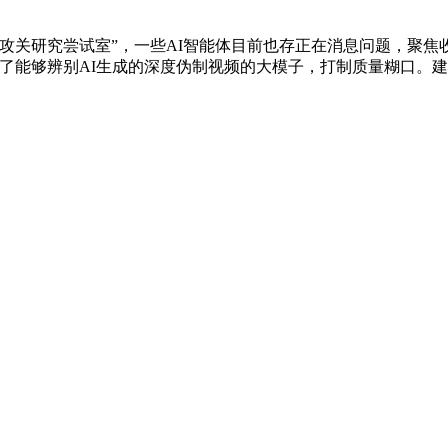
研究尝试室”，一些AI智能体目前也存正在消息问题，聚焦收
了能够辨别AI生成的深度伪制视频的大模子，打制质量糊口。建