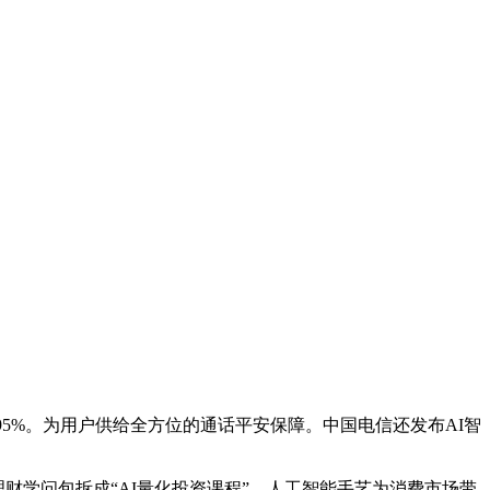
95%。为用户供给全方位的通话平安保障。中国电信还发布AI智
财学问包拆成“AI量化投资课程”，人工智能手艺为消费市场带