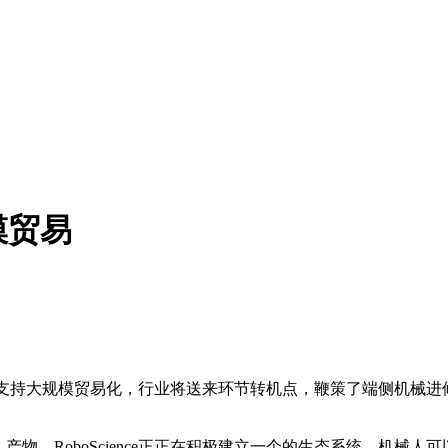
模贸易
财产链支持大规模贸易化，行业将送来环节转机点，鞭策了端侧机
。RoboScience正正在积极建立一个的生态系统，机械人