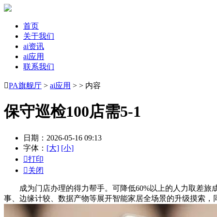
首页
关于我们
ai资讯
ai应用
联系我们

PA旗舰厅
>
ai应用
> > 内容
保守巡检100店需5-1
日期：2026-05-16 09:13
字体：
[大]
[小]

打印

关闭
成为门店办理的得力帮手。可降低60%以上的人力取差旅成
事、边缘计较、数据产物等展开智能家居全场景的升级摸索，同