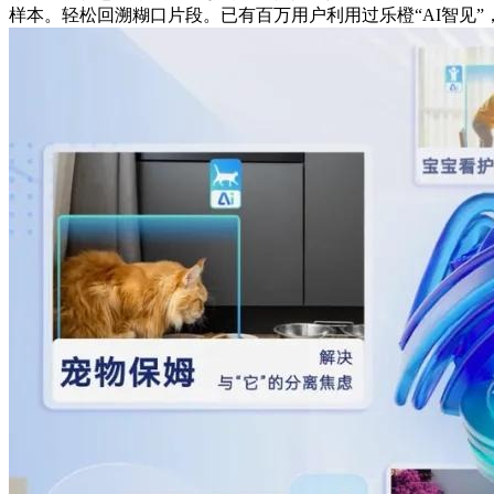
样本。轻松回溯糊口片段。已有百万用户利用过乐橙“AI智见”，