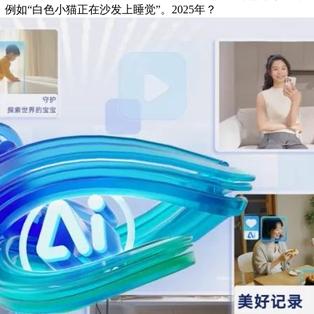
例如“白色小猫正在沙发上睡觉”。2025年？