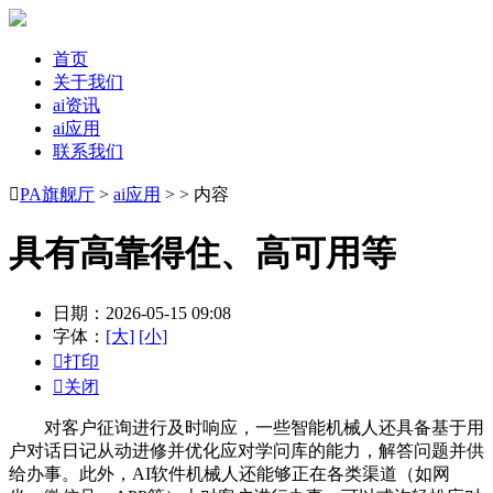
首页
关于我们
ai资讯
ai应用
联系我们

PA旗舰厅
>
ai应用
> > 内容
具有高靠得住、高可用等
日期：2026-05-15 09:08
字体：
[大]
[小]

打印

关闭
对客户征询进行及时响应，一些智能机械人还具备基于用
户对话日记从动进修并优化应对学问库的能力，解答问题并供
给办事。此外，AI软件机械人还能够正在各类渠道（如网