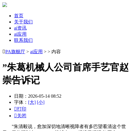
首页
关于我们
ai资讯
ai应用
联系我们

PA旗舰厅
>
ai应用
> > 内容
”朱葛机械人公司首席手艺官赵
崇告诉记
日期：2026-05-14 08:52
字体：
[大]
[小]

打印

关闭
”朱清毅说，愈加深切地清晰视障者有多巴望看清这个世