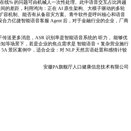
。正在线% 的问题可由机械人一次性处理。此中语音交互占比跨越
之间的差距，利用鸿沟：正在 AI 原生架构、大模子驱动的多轮
性扩容机制、能否有从备容灾方案。青牛软件是呼叫核心和语音
亿捷智能语音客服 Agent 后，对于金融行业的企业，厂商
更多消息，ASR 识别率是智能语音系统的 听力 。能够优
知等场景下，若是企业的焦点需求是 智能语音 + 复杂营业施行
A 景区案例中，适合企业：对 NLP 天然言语处置和感情计较
安徽PA旗舰厅人口健康信息技术有限公司