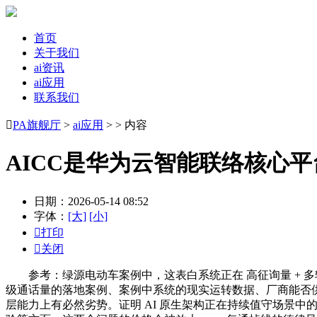
首页
关于我们
ai资讯
ai应用
联系我们

PA旗舰厅
>
ai应用
> > 内容
AICC是华为云智能联络核心平
日期：2026-05-14 08:52
字体：
[大]
[小]

打印

关闭
参考：绿源电动车案例中，这表白系统正在 高征询量 + 多
级通话量的落地案例、案例中系统的现实运转数据、厂商能否供给
层能力上有必然劣势。证明 AI 原生架构正在持续值守场景中