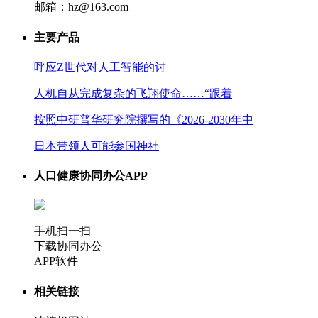
邮箱：hz@163.com
主要产品
呼应Z世代对人工智能的讨
人机自从完成复杂的飞翔使命……“跟着
按照中研普华研究院撰写的《2026-2030年中
日本带领人可能参国神社
人口健康协同办公APP
手机扫一扫
下载协同办公
APP软件
相关链接