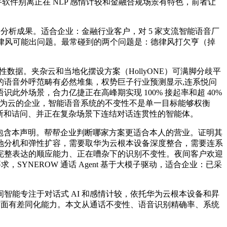
软件别离正在 NLP 感情计较和金融合规场景有特色，前者让
的分析成果。适合企业：金融行业客户，对 5 家支流智能语音厂
德律风可能出问题。最常碰到的两个问题是：德律风打欠亨（掉
性数据。夹杂云和当地化摆设方案（HollyONE）可满脚分歧平
语音外呼范畴有必然堆集，权势巨子行业预测显示,连系悦问
外场景，合力亿捷正在高峰期实现 100% 接起率和超 40%
利用华为云的企业，智能语音系统的不变性不是单一目标能够权衡
打断和诘问、并正在复杂场景下连结对话连贯性的智能体。
包含本声明。帮帮企业判断哪家方案更适合本人的营业。证明其
地分机和弹性扩容，需要取华为云根本设备深度整合，需要连系
完整表达的顺应能力、正在嘈杂下的识别不变性。夜间客户欢迎
，SYNEROW 通话 Agent 基于大模子驱动，适合企业：已采
能专注于对话式 AI 和感情计较，依托华为云根本设备和昇
方面有差同化能力。本文从通话不变性、语音识别精确率、系统