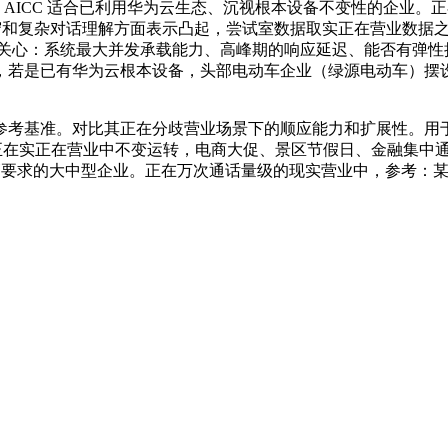
为云 AICC 适合已利用华为云生态、沉视根本设备不变性的企业
小时值守和复杂对话理解方面表示凸起，尝试室数据取实正在营业数据
，需要关心：系统最大并发承载能力、高峰期的响应延迟、能否有弹
若是已有华为云根本设备，头部电动车企业（绿源电动车）摆设合力
基准。对比其正在分歧营业场景下的顺应能力和扩展性。用于传送
正在实正在营业中不变运转，电商大促、景区节假日、金融集中通
高要求的大中型企业。正在万次通话量级的现实营业中，参考：某 5