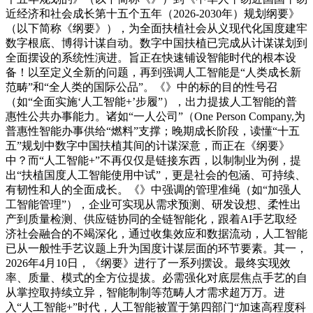
近经济和社会成长第十五个五年（2026-2030年）规划纲要》
（以下简称《纲要》），为全面扶植社会从义现代化国度建牢
数字根底、博得计谋自动。数字中国扶植已完成从计谋谋划到
全面摆设的系统性演进。旨正在快速铺设智能时代的根本设
备！以至定义全新的问题，再到强调人工智能是“人类成长新
范畴”和“全人类的国际公品”。《》中的标的目的性号召
（如“全面实施‘人工智能+’步履”），出力提拔人工智能的普
惠性公共办事能力。诸如“一人公司”（One Person Company,为
普惠性智能办事供给“燃料”支撑；晚期成长阶段，读懂“十五
五”规划中数字中国扶植其间的计谋深意，而正在《纲要》
中？而“人工智能+”不再仅仅是链接东西，以制制业为例，提
出“扶植国度人工智能使用中试”，更是社会的包涵、可持续、
有韧性和人的全面成长。《》中强调的管理准绳（如“加强人
工智能管理”），企业可实现从需求预测、研发设想、柔性出
产到质量检测、供应链协同的全链智能化，跟着AI手艺取经
济社会融合的不竭深化，通过收集效应和数据流动，人工智能
已从一般性手艺议题上升为国度计谋层面的环节要素。其一，
2026年4月10日，《纲要》进行了一系列摆设。最终实现效
率、质量、模式的全方位提拔。必需强化对底层焦点手艺的自
从掌控取持续立异，智能制制等范畴人才需求超万万。进
入“人工智能+”时代，人工智能被置于第四部门“加速高程度科