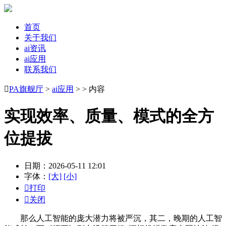
首页
关于我们
ai资讯
ai应用
联系我们

PA旗舰厅
>
ai应用
> > 内容
实现效率、质量、模式的全方
位提拔
日期：2026-05-11 12:01
字体：
[大]
[小]

打印

关闭
那么人工智能的庞大潜力将被严沉，其二，晚期的人工智