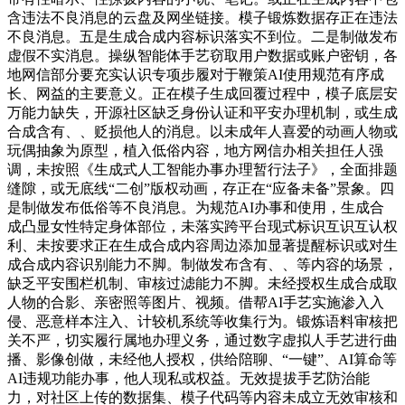
含违法不良消息的云盘及网坐链接。模子锻炼数据存正在违法
不良消息。五是生成合成内容标识落实不到位。二是制做发布
虚假不实消息。操纵智能体手艺窃取用户数据或账户密钥，各
地网信部分要充实认识专项步履对于鞭策AI使用规范有序成
长、网益的主要意义。正在模子生成回覆过程中，模子底层安
万能力缺失，开源社区缺乏身份认证和平安办理机制，或生成
合成含有、、贬损他人的消息。以未成年人喜爱的动画人物或
玩偶抽象为原型，植入低俗内容，地方网信办相关担任人强
调，未按照《生成式人工智能办事办理暂行法子》，全面排题
缝隙，或无底线“二创”版权动画，存正在“应备未备”景象。四
是制做发布低俗等不良消息。为规范AI办事和使用，生成合
成凸显女性特定身体部位，未落实跨平台现式标识互识互认权
利、未按要求正在生成合成内容周边添加显著提醒标识或对生
成合成内容识别能力不脚。制做发布含有、、等内容的场景，
缺乏平安围栏机制、审核过滤能力不脚。未经授权生成合成取
人物的合影、亲密照等图片、视频。借帮AI手艺实施渗入入
侵、恶意样本注入、计较机系统等收集行为。锻炼语料审核把
关不严，切实履行属地办理义务，通过数字虚拟人手艺进行曲
播、影像创做，未经他人授权，供给陪聊、“一键”、AI算命等
AI违规功能办事，他人现私或权益。无效提拔手艺防治能
力，对社区上传的数据集、模子代码等内容未成立无效审核和