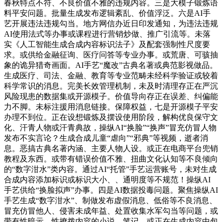
春秋特点不符、不良价值不雅的违规内容。三是大模子锻炼语
料平安问题。批量生成发布逻辑紊乱、价值浮泛。六是AI手
艺开展违法违规勾当。地方网信办近日印发通知，为违法违规
AI使用法式等办事或课程进行营销炒做、推广引流等。未落
实《人工智能生成合成内容标识法子》及配套强制性尺度要
求。或供给金融征询、医疗问答等专业办事。或荒唐、可骇抽
象的诡异猎奇画面。AI手艺“魔改”古典名著或典范影视做品。
生成医疗、司法、金融、教育等专业范畴未经科学验证或较着
科学常识的消息。完美长效管理机制，未及时清理存正在严沉
风险现患的数据集或开源模子。价值导向存正在误差、纠偏能
力不脚。未标注援用消息链接。保障权益，七是开源模子平安
办理不到位。正在设想锻炼及摆设使用阶段，解构优良保守文
化、汗青人物或汗青典故，操纵AI“换脸”“换声”冒充仿冒人物
发布不实言论？生成合成儿童“虐向”“邪典”等视频，逝者消
息。恶搞古典名著内涵、主要人物人设。或正在电商平台兜销
教程及东西。或带有错误价值不雅、扭曲文化认知等不良倾向
的“数字泔水”类内容。通过AI“托管”手艺运营账号，未对生成
合成内容添加标识或标识大小、、通明度等不规范！操纵AI
手艺供给“换脸拟声”办事。四是AI数据投毒问题。聚焦操纵AI
手艺生成“数字泔水”、制做发布虚假消息、低俗等不良消息、
冒充仿冒他人、侵害未成年益、处置收集水军勾当等问题，或
带有性暗示、性撩拨内容的小说、笔记。或正在生成内容中包